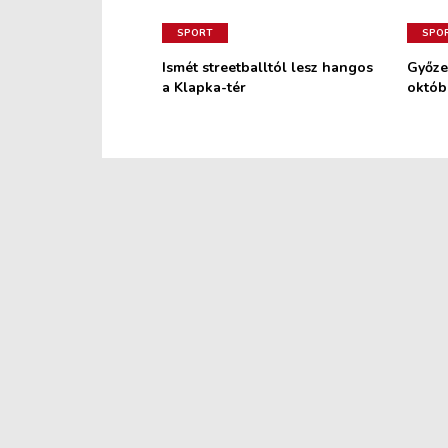
SPORT
SPO
Ismét streetballtól lesz hangos
Győze
a Klapka-tér
októb