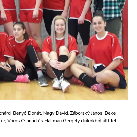
chárd, Benyó Donát, Nagy Dávid, Záborský János, Beke
er, Vörös Csanád és Hallman Gergely diákokból állt fel.