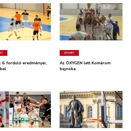
RT
SPORT
: 6. forduló eredményei,
Az OXYGEN lett Komárom
kel
bajnoka