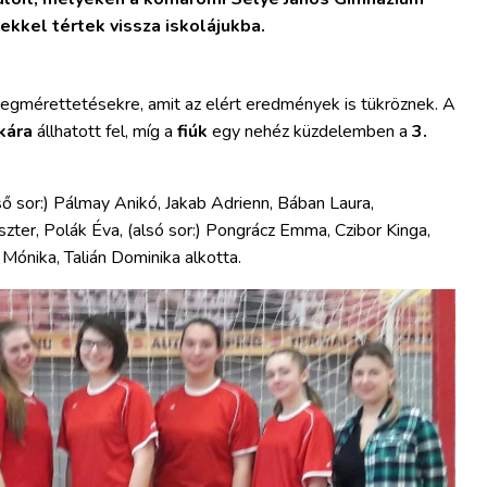
rekkel tértek vissza iskolájukba.
megmérettetésekre, amit az elért eredmények is tükröznek. A
kára
állhatott fel, míg a
fiúk
egy nehéz küzdelemben a
3.
ső sor:) Pálmay Anikó, Jakab Adrienn, Bában Laura,
Eszter, Polák Éva, (alsó sor:) Pongrácz Emma, Czibor Kinga,
Mónika, Talián Dominika alkotta.