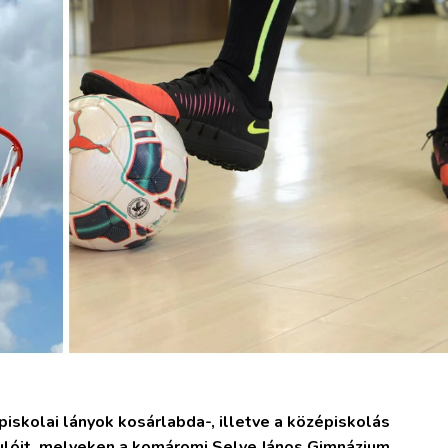
kolai lányok kosárlabda-, illetve a középiskolás
rdulóit, melyeken a komáromi Selye János Gimnázium