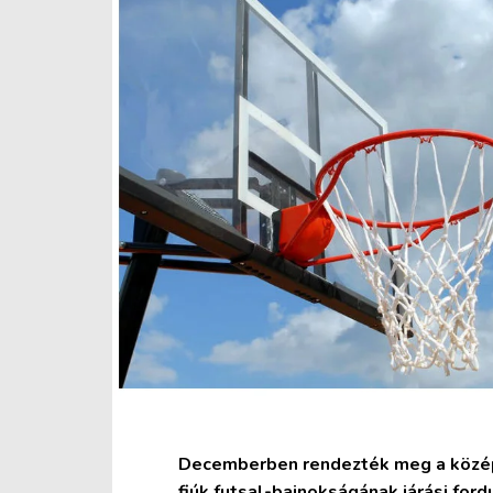
Decemberben rendezték meg a középis
fiúk futsal-bajnokságának járási fo