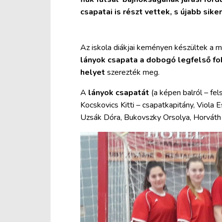
csapatai is részt vettek, s újabb sike
Az iskola diákjai keményen készültek a 
lányok csapata a dobogó legfelső fo
helyet
szerezték meg.
A
lányok csapatát
(a képen balról – fel
Kocskovics Kitti – csapatkapitány, Viola 
Uzsák Dóra, Bukovszky Orsolya, Horváth 