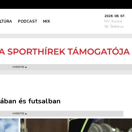
2026. 08. 07.
LTÚRA
PODCAST
MIX
HU: Ibolya
SK: Štefánia
HIRDETÉS ▲
dában és futsalban
HIRDETÉS ▲