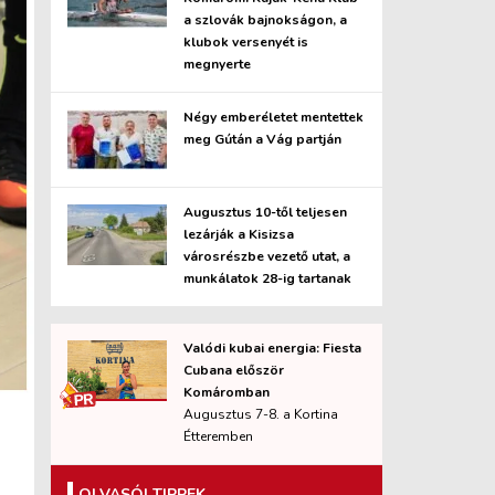
a szlovák bajnokságon, a
klubok versenyét is
megnyerte
Négy emberéletet mentettek
meg Gútán a Vág partján
Augusztus 10-től teljesen
lezárják a Kisizsa
városrészbe vezető utat, a
munkálatok 28-ig tartanak
Valódi kubai energia: Fiesta
Cubana először
Komáromban
Augusztus 7-8. a Kortina
Étteremben
OLVASÓI TIPPEK