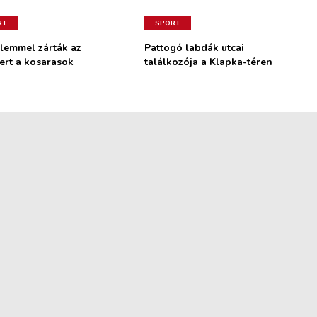
RT
SPORT
lemmel zárták az
Pattogó labdák utcai
ert a kosarasok
találkozója a Klapka-téren