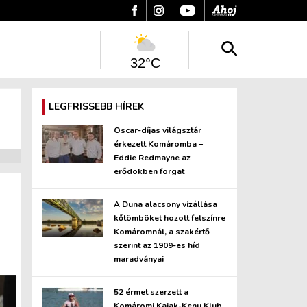
32°C
LEGFRISSEBB HÍREK
Oscar-díjas világsztár
érkezett Komáromba –
Eddie Redmayne az
erődökben forgat
A Duna alacsony vízállása
kőtömböket hozott felszínre
Komáromnál, a szakértő
szerint az 1909-es híd
maradványai
52 érmet szerzett a
Komáromi Kajak-Kenu Klub