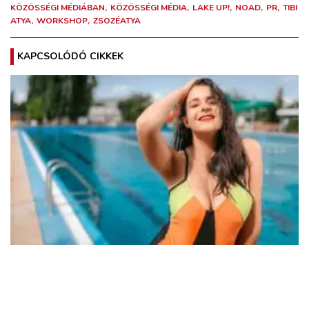
KÖZÖSSÉGI MÉDIÁBAN
KÖZÖSSÉGI MÉDIA
LAKE UP!
NOAD
PR
TIBI
ATYA
WORKSHOP
ZSOZÉATYA
KAPCSOLÓDÓ CIKKEK