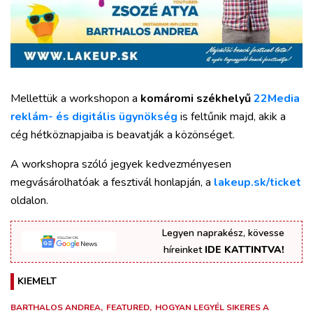
Mellettük a workshopon a
komáromi székhelyű
22Media
reklám- és digitális ügynökség
is feltűnik majd, akik a
cég hétköznapjaiba is beavatják a közönséget.
A workshopra szóló jegyek kedvezményesen
megvásárolhatóak a fesztivál honlapján, a
lakeup.sk/ticket
oldalon.
Legyen naprakész, kövesse
híreinket
IDE KATTINTVA!
KIEMELT
BARTHALOS ANDREA
FEATURED
HOGYAN LEGYÉL SIKERES A