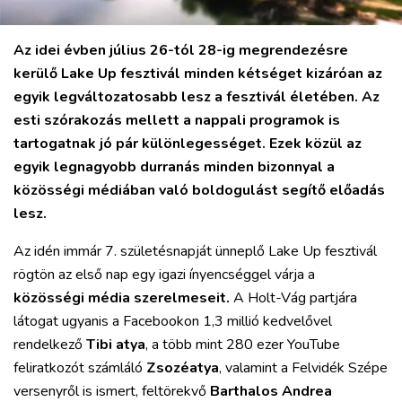
Az idei évben július 26-tól 28-ig megrendezésre
kerülő Lake Up fesztivál minden kétséget kizáróan az
egyik legváltozatosabb lesz a fesztivál életében. Az
esti szórakozás mellett a nappali programok is
tartogatnak jó pár különlegességet. Ezek közül az
egyik legnagyobb durranás minden bizonnyal a
VÁROS
közösségi médiában való boldogulást segítő előadás
RÉGIÓ
lesz.
SPORT
Az idén immár 7. születésnapját ünneplő Lake Up fesztivál
KULTÚRA
rögtön az első nap egy igazi ínyencséggel várja a
PODCAST
közösségi média szerelmeseit.
A Holt-Vág partjára
MIX
látogat ugyanis a Facebookon 1,3 millió kedvelővel
rendelkező
Tibi atya
, a több mint 280 ezer YouTube
feliratkozót számláló
Zsozéatya
, valamint a Felvidék Szépe
versenyről is ismert, feltörekvő
Barthalos Andrea