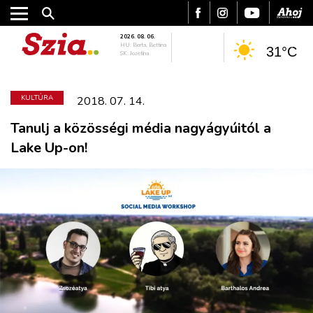
2026. 08. 06.
HU: Berta, Bettina
31°C
SK: Jozefína
KULTÚRA
2018. 07. 14.
Tanulj a közösségi média nagyágyúitól a
Lake Up-on!