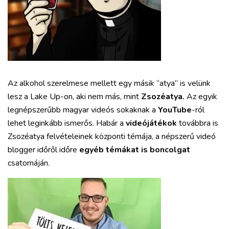
Az alkohol szerelmese mellett egy másik “atya” is velünk
lesz a Lake Up-on, aki nem más, mint
Zsozéatya.
Az egyik
legnépszerűbb magyar videós sokaknak a
YouTube
-ról
lehet leginkább ismerős. Habár a
videójátékok
továbbra is
Zsozéatya felvételeinek központi témája, a népszerű videó
blogger időről időre
egyéb témákat is boncolgat
csatornáján.