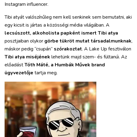
Instagram influencer.
Tibi atyát valószínűleg nem kell senkinek sem bemutatni, aki
egy kicsit is jártas a közösségi média világában. A
lecsúszott, alkoholista papként ismert Tibi atya
posztjaiban olykor
görbe tükröt mutat társadalmunknak
,
máskor pedig “csupán”
szórakoztat
. A Lake Up fesztiválon
Tibi atya miséjének
lehetünk majd szem- és fültanúi. Az
előadást
Tóth Máté, a Humbák Művek brand
ügyvezetője
tartja meg.