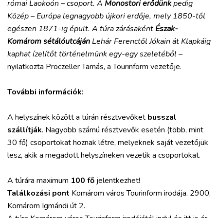
római Laokoón – csoport. A
Monostori erődünk
pedig
Közép – Európa legnagyobb újkori erdője, mely 1850-től
egészen 1871-ig épült. A túra zárásaként
Észak-
Komárom sétálóutcáján
Lehár Ferenctől Jókain át Klapkáig
kaphat ízelítőt történelmünk egy-egy szeletéből –
nyilatkozta Proczeller Tamás, a Tourinform vezetője.
További információk:
A helyszínek között a túrán résztvevőket
busszal
szállítják
. Nagyobb számú résztvevők esetén (több, mint
30 fő) csoportokat hoznak létre, melyeknek saját vezetőjük
lesz, akik a megadott helyszíneken vezetik a csoportokat.
A túrára maximum
100 fő
jelentkezhet!
Találkozási pont
Komárom város Tourinform irodája. 2900,
Komárom Igmándi út 2.