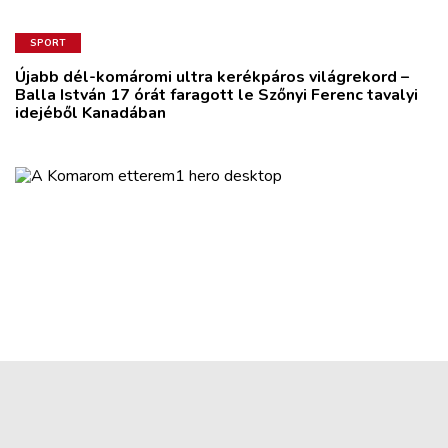
SPORT
Újabb dél-komáromi ultra kerékpáros világrekord –
Balla István 17 órát faragott le Szőnyi Ferenc tavalyi
idejéből Kanadában