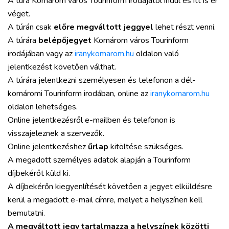
A túra Komárom város Tourinform irodájától indul és itt is ér
véget.
A túrán csak
előre megváltott jeggyel
lehet részt venni.
A túrára
belépőjegyet
Komárom város Tourinform
irodájában vagy az
iranykomarom.hu
oldalon való
jelentkezést követően válthat.
A túrára jelentkezni személyesen és telefonon a dél-
komáromi Tourinform irodában, online az
iranykomarom.hu
oldalon lehetséges.
Online jelentkezésről e-mailben és telefonon is
visszajeleznek a szervezők.
Online jelentkezéshez
űrlap
kitöltése szükséges.
A megadott személyes adatok alapján a Tourinform
díjbekérőt küld ki.
A díjbekérőn kiegyenlítését követően a jegyet elküldésre
kerül a megadott e-mail címre, melyet a helyszínen kell
bemutatni.
A megváltott jegy tartalmazza a helyszínek közötti