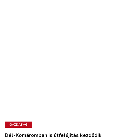
GAZDASÁG
Dél-Komáromban is útfelújítás kezdődik