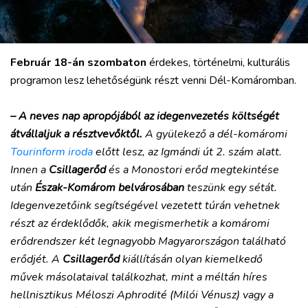
Február 18-án szombaton
érdekes, történelmi, kulturális
VÁROS
programon lesz lehetőségünk részt venni Dél-Komáromban.
RÉGIÓ
SPORT
– A neves nap apropójából az idegenvezetés költségét
KULTÚRA
átvállaljuk a résztvevőktől.
A gyülekező a dél-komáromi
PODCAST
Tourinform iroda
előtt lesz, az Igmándi út 2. szám alatt.
MIX
Innen a
Csillagerőd
és a Monostori erőd megtekintése
után
Észak-Komárom belvárosában
teszünk egy sétát.
Idegenvezetőink segítségével vezetett túrán vehetnek
részt az érdeklődők, akik megismerhetik a komáromi
erődrendszer két legnagyobb Magyarországon található
erődjét. A
Csillagerőd
kiállításán olyan kiemelkedő
művek másolataival találkozhat, mint a méltán híres
hellnisztikus Méloszi Aphrodité (Milói Vénusz) vagy a