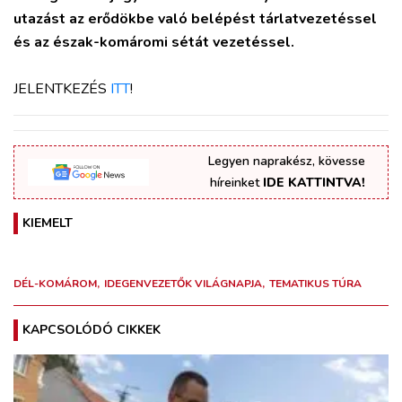
utazást az erődökbe való belépést tárlatvezetéssel
és az észak-komáromi sétát vezetéssel.
JELENTKEZÉS
ITT
!
Legyen naprakész, kövesse
híreinket
IDE KATTINTVA!
KIEMELT
DÉL-KOMÁROM
IDEGENVEZETŐK VILÁGNAPJA
TEMATIKUS TÚRA
KAPCSOLÓDÓ CIKKEK