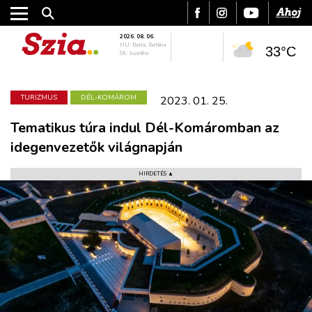
2026. 08. 06.
HU: Berta, Bettina
33°C
SK: Jozefína
TURIZMUS
DÉL-KOMÁROM
2023. 01. 25.
Tematikus túra indul Dél-Komáromban az
idegenvezetők világnapján
HIRDETÉS ▲