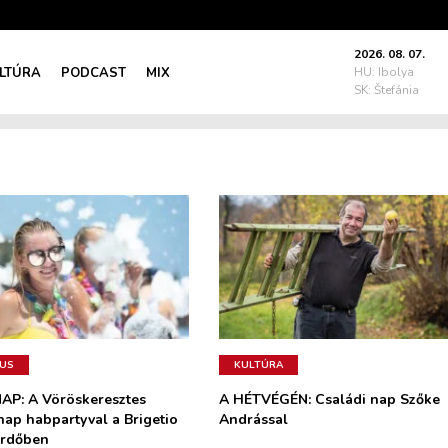
2026. 08. 07.
LTÚRA
PODCAST
MIX
HU: Ibolya
SK: Štefánia
MUS
KULTÚRA
P: A Vöröskeresztes
A HÉTVÉGÉN: Családi nap Szőke
nap habpartyval a Brigetio
Andrással
ürdőben