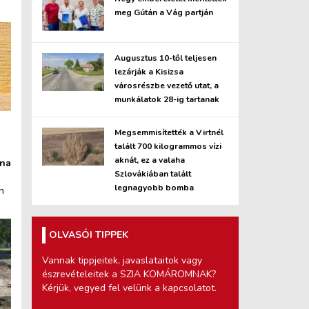
meg Gútán a Vág partján
Augusztus 10-től teljesen
lezárják a Kisizsa
városrészbe vezető utat, a
munkálatok 28-ig tartanak
Megsemmisítették a Virtnél
talált 700 kilogrammos vízi
aknát, ez a valaha
ana
Szlovákiában talált
legnagyobb bomba
n
OLVASÓI TIPPEK
Vannak tippjeitek, javaslataitok vagy
észrevételeitek a SZIA KOMÁROMNAK?
Kérjük, vegyed fel velünk a kapcsolatot.