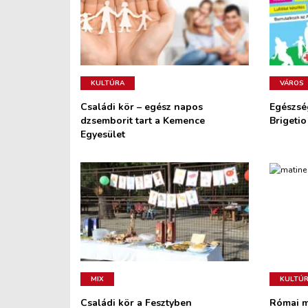
KULTÚRA
VÁROS
Családi kör – egész napos
Egészsé
dzsemborit tart a Kemence
Brigeti
Egyesület
MIX
KULTÚ
Családi kör a Fesztyben
Római 