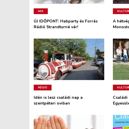
MIX
KULTÚ
ÚJ IDŐPONT: Habparty és Forrás
A hétvé
Rádió Strandturné vár!
Monosto
RÉGIÓ
KULTÚ
Idén is lesz családi nap a
Családi
szentpéteri oviban
Egyesül