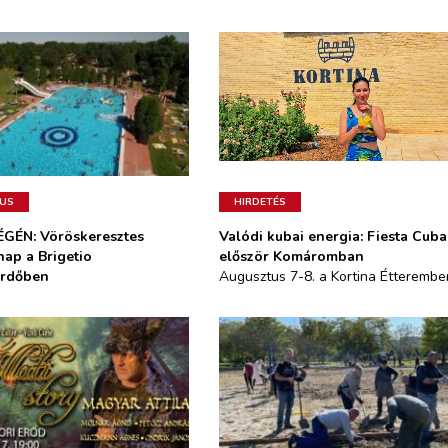
MUS
GÉN: Vöröskeresztes
Valódi kubai energia: Fiesta Cub
nap a Brigetio
először Komáromban
ürdőben
Augusztus 7-8. a Kortina Étterembe