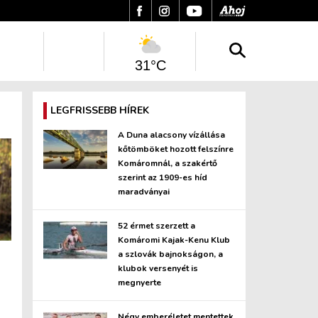
31°C
LEGFRISSEBB HÍREK
A Duna alacsony vízállása
kőtömböket hozott felszínre
Komáromnál, a szakértő
szerint az 1909-es híd
maradványai
52 érmet szerzett a
Komáromi Kajak-Kenu Klub
a szlovák bajnokságon, a
klubok versenyét is
megnyerte
Négy emberéletet mentettek