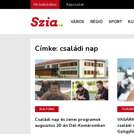
Hír beküldése
Kapcsolat
VÁROS
RÉGIÓ
SPORT
KU
Címke:
családi nap
KULTÚRA
TURIZ
Családi nap és zenei programok
VASÁRNA
augusztus 20-án Dél-Komáromban
családi 
Gyógyf