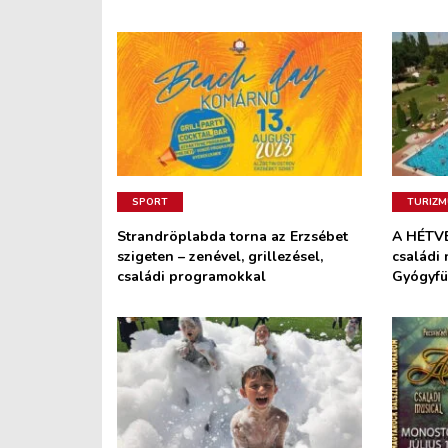
SPORT
TURIZ
Strandröplabda torna az Erzsébet
A HÉTVÉ
szigeten – zenével, grillezésel,
családi 
családi programokkal
Gyógyf