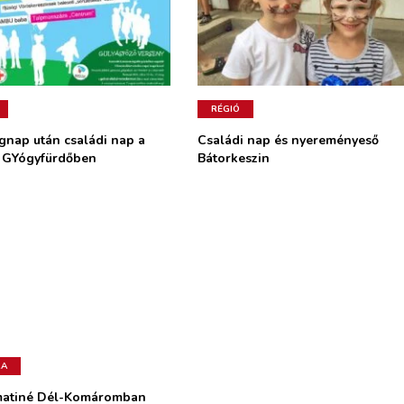
RÉGIÓ
gnap után családi nap a
Családi nap és nyereményeső
o GYógyfürdőben
Bátorkeszin
RA
matiné Dél-Komáromban