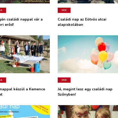
RA
MIX
gén családi nappal vár a
Családi nap az Eötvös utcai
ri erőd!
alapiskolában
RA
MIX
 nappal készül a Kemence
Jé, megint lesz egy családi nap
et
Szőnyben!