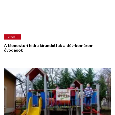
SPORT
A Monostori hídra kirándultak a dél-komáromi
óvodások