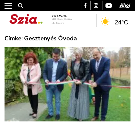
2026. 08. 06.
HU: Berta, Bettina
24°C
SK: Jozefína
Címke:
Gesztenyés Óvoda
VÁROS
RÉGIÓ
SPORT
KULTÚRA