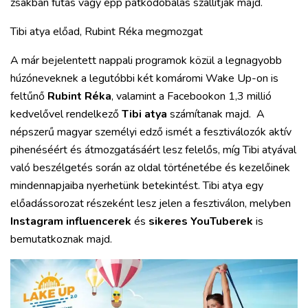
zsákban futás vagy épp patkódobálás szállítják majd.
Tibi atya előad, Rubint Réka megmozgat
A már bejelentett nappali programok közül a legnagyobb
húzóneveknek a legutóbbi két komáromi Wake Up-on is
feltűnő
Rubint Réka
, valamint a Facebookon 1,3 millió
kedvelővel rendelkező
Tibi atya
számítanak majd. A
népszerű magyar személyi edző ismét a fesztiválozók aktív
pihenéséért és átmozgatásáért lesz felelős, míg Tibi atyával
való beszélgetés során az oldal történetébe és kezelőinek
mindennapjaiba nyerhetünk betekintést. Tibi atya egy
előadássorozat részeként lesz jelen a fesztiválon, melyben
Instagram influencerek
és
sikeres YouTuberek
is
bemutatkoznak majd.