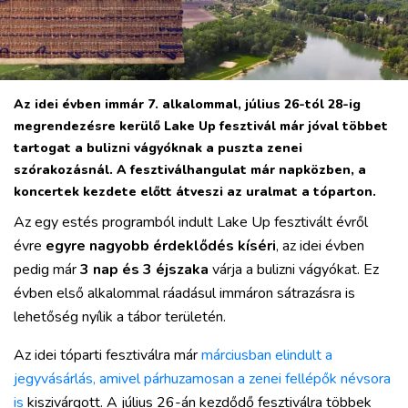
Az idei évben immár 7. alkalommal, július 26-tól 28-ig
megrendezésre kerülő Lake Up fesztivál már jóval többet
tartogat a bulizni vágyóknak a puszta zenei
szórakozásnál. A fesztiválhangulat már napközben, a
koncertek kezdete előtt átveszi az uralmat a tóparton.
Az egy estés programból indult Lake Up fesztivált évről
évre
egyre nagyobb érdeklődés kíséri
, az idei évben
pedig már
3 nap és 3 éjszaka
várja a bulizni vágyókat. Ez
VÁROS
évben első alkalommal ráadásul immáron sátrazásra is
RÉGIÓ
lehetőség nyílik a tábor területén.
SPORT
Az idei tóparti fesztiválra már
márciusban elindult a
KULTÚRA
jegyvásárlás, amivel párhuzamosan a zenei fellépők névsora
PODCAST
is
kiszivárgott. A július 26-án kezdődő fesztiválra többek