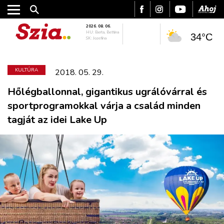
2026. 08. 06.
HU: Berta, Bettina
34°C
SK: Jozefína
KULTÚRA
2018. 05. 29.
Hőlégballonnal, gigantikus ugrálóvárral és
sportprogramokkal várja a család minden
tagját az idei Lake Up