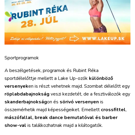
Sportprogramok
A beszélgetések, programok és Rubint Réka
sportdélelőttje mellett a Lake Up-ozók
különböző
versenyek
en is részt vehetnek majd. Szombat délelőtt egy
röplabdabajnokság
veszi kezdetét, de a fesztiválozók egy
skanderbajnokság
on és
sörivó versenyen
is
összemérhetik majd képességeiket. Emellett
crossfittel
,
mászófallal, break dance bemutatóval és barber
show-val
is találkozhatnak majd a kilátogatók.