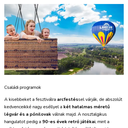
Családi programok
A kisebbeket a fesztiválra
arcfestés
sel várják, de abszolút
kedvenceikké nagy eséllyel a
két hatalmas méretű
légvár és a pónilovak
válnak majd. A nosztalgikus
hangulatot pedig a
90-es évek retró játékai
, mint a