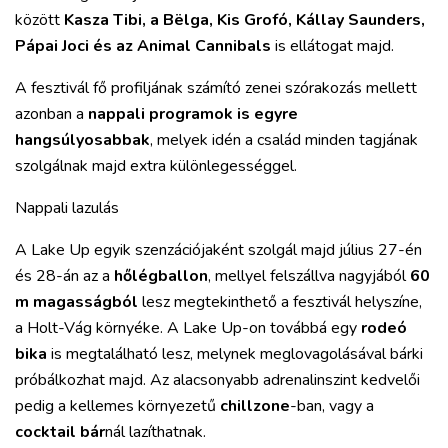
MIX
között
Kasza Tibi, a Bëlga, Kis Grofó, Kállay Saunders,
Pápai Joci és az Animal Cannibals
is ellátogat majd.
A fesztivál fő profiljának számító zenei szórakozás mellett
azonban a
nappali programok is egyre
hangsúlyosabbak
, melyek idén a család minden tagjának
szolgálnak majd extra különlegességgel.
Nappali lazulás
A Lake Up egyik szenzációjaként szolgál majd július 27-én
és 28-án az a
hőlégballon
, mellyel felszállva nagyjából
60
m magasságból
lesz megtekinthető a fesztivál helyszíne,
a Holt-Vág környéke. A Lake Up-on továbbá egy
rodeó
bika
is megtalálható lesz, melynek meglovagolásával bárki
próbálkozhat majd. Az alacsonyabb adrenalinszint kedvelői
pedig a kellemes környezetű
chillzone
-ban, vagy a
cocktail bár
nál lazíthatnak.