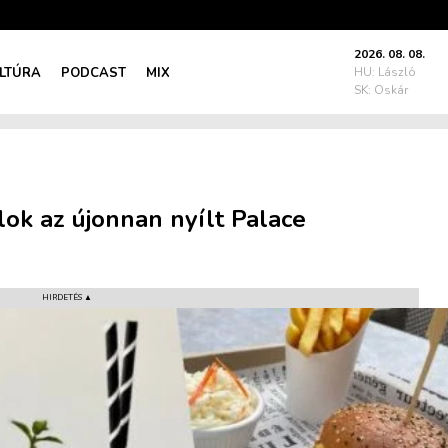
2026. 08. 08.
LTÚRA
PODCAST
MIX
HU: László
SK: Oskár
lok az újonnan nyílt Palace
HIRDETÉS ▲