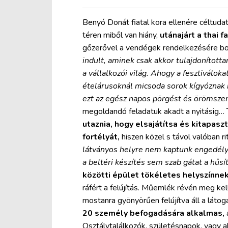
Benyó Donát fiatal kora ellenére céltuda
téren miből van hiány,
utánajárt a thai 
gőzerővel a vendégek rendelkezésére bo
indult, aminek csak akkor tulajdonítot
a vállalkozói világ. Ahogy a fesztiválo
ételárusoknál micsoda sorok kígyóznak
ezt az egész napos pörgést és örömszerz
megoldandó feladatuk akadt a nyitásig… T
utaznia, hogy elsajátítsa és kitapaszt
fortélyát,
hiszen közel s távol valóban r
látványos helyre nem kaptunk engedélyt
a beltéri készítés sem szab gátat a hűsí
közötti épület tökéletes helyszínnek
ráfért a felújítás. Műemlék révén meg kell
mostanra gyönyörűen felújítva áll a láto
20 személy befogadására alkalmas,
Osztálytalálkozók, születésnapok, vagy a