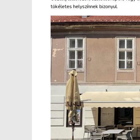
tökéletes helyszínnek bizonyul.