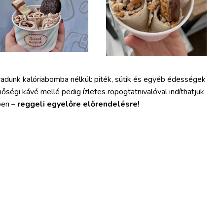
dunk kalóriabomba nélkül: piték, sütik és egyéb édességek
őségi kávé mellé pedig ízletes ropogtatnivalóval indíthatjuk
ben –
reggeli egyelőre előrendelésre!