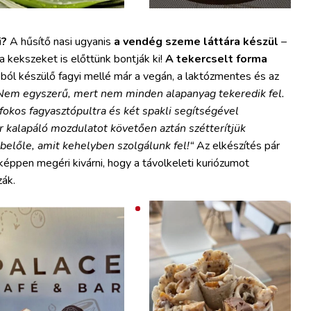
i?
A hűsítő nasi ugyanis
a vendég szeme láttára készül
–
 kekszeket is előttünk bontják ki!
A tekercselt forma
pból készülő fagyi mellé már a vegán, a laktózmentes és az
Nem egyszerű, mert nem minden alapanyag tekeredik fel.
 fokos fagyasztópultra és két spakli segítségével
or kalapáló mozdulatot követően aztán szétterítjük
belőle, amit kehelyben szolgálunk fel!“
Az elkészítés pár
képpen megéri kivárni, hogy a távolkeleti kuriózumot
zák.