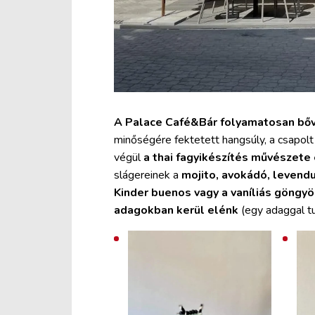
A Palace Café&Bár folyamatosan bőv
minőségére fektetett hangsúly, a csapol
végül
a thai fagyikészítés művészete 
slágereinek a
mojito, avokádó, levendu
Kinder buenos vagy a vaníliás göngy
adagokban kerül elénk
(egy adaggal t