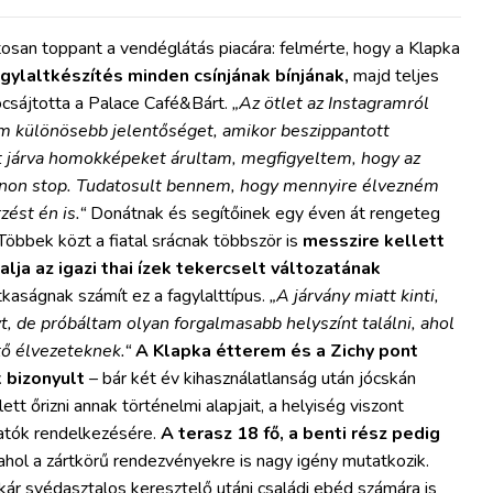
tosan toppant a vendéglátás piacára: felmérte, hogy a Klapka
fagylaltkészítés minden csínjának bínjának,
majd teljes
csájtotta a Palace Café&Bárt.
„Az ötlet az Instagramról
tam különösebb jelentőséget, amikor beszippantott
kat járva homokképeket árultam, megfigyeltem, hogy az
 non stop. Tudatosult bennem, hogy mennyire élvezném
ést én is.“
Donátnak és segítőinek egy éven át rengeteg
öbbek közt a fiatal srácnak többször is
messzire kellett
alja az igazi thai ízek tekercselt változatának
itkaságnak számít ez a fagylalttípus.
„A járvány miatt kinti,
, de próbáltam olyan forgalmasabb helyszínt találni, ahol
tő élvezeteknek.“
A Klapka étterem és a Zichy pont
 bizonyult
– bár két év kihasználatlanság után jócskán
ett őrizni annak történelmi alapjait, a helyiség viszont
gatók rendelkezésére.
A terasz 18 fő, a benti rész pedig
ahol a zártkörű rendezvényekre is nagy igény mutatkozik.
kár svédasztalos keresztelő utáni családi ebéd számára is