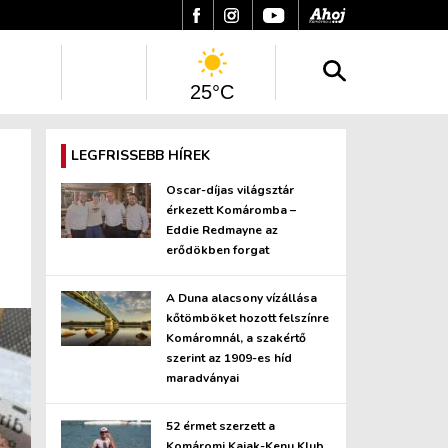
25°C
LEGFRISSEBB HÍREK
Oscar-díjas világsztár
érkezett Komáromba –
Eddie Redmayne az
erődökben forgat
A Duna alacsony vízállása
kőtömböket hozott felszínre
Komáromnál, a szakértő
szerint az 1909-es híd
maradványai
52 érmet szerzett a
Komáromi Kajak-Kenu Klub