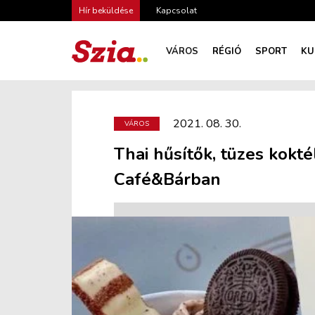
Hír beküldése
Kapcsolat
VÁROS
RÉGIÓ
SPORT
KU
2021. 08. 30.
VÁROS
Thai hűsítők, tüzes kokté
Café&Bárban