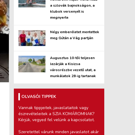
a szlovák bajnokságon, a
klubok versenyét is
megnyerte
Négy emberéletet mentettek
meg Gútán a Vág partján
Augusztus 10-től teljesen
lezárják a Kisizsa
városrészbe vezető utat, a
munkálatok 28-ig tartanak
OLVASÓI TIPPEK
Vannak tippjeitek, javaslataitok vagy
észrevételeitek a SZIA KOMÁROMNAK?
Kérjük, vegyed fel velünk a kapcsolatot.
Szeretettel várunk minden javaslatot akár