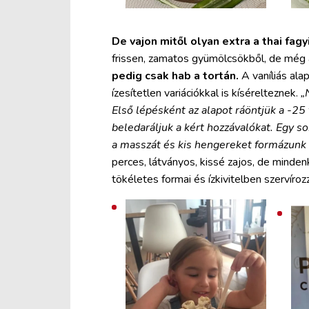
De vajon mitől olyan extra a thai fagy
frissen, zamatos gyümölcsökből, de még a
pedig csak hab a tortán.
A vaníliás ala
ízesítetlen variációkkal is kísérelteznek.
„
Első lépésként az alapot ráöntjük a -25
beledaráljuk a kért hozzávalókat. Egy s
a masszát és kis hengereket formázunk 
perces, látványos, kissé zajos, de minden
tökéletes formai és ízkivitelben szervíroz