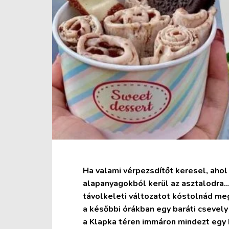
Ha valami vérpezsdítőt keresel, ahol 
alapanyagokból kerül az asztalodra…
távolkeleti változatot kóstolnád meg
a későbbi órákban egy baráti csevel
a Klapka téren immáron mindezt egy