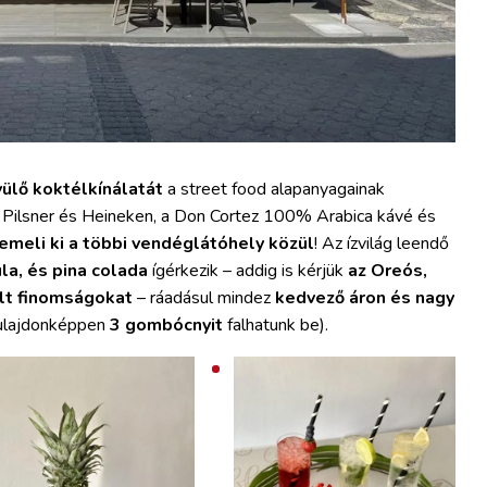
ülő koktélkínálatát
a street food alapanyagainak
t Pilsner és Heineken, a Don Cortez 100% Arabica kávé és
emeli ki a többi vendéglátóhely közül
! Az ízvilág leendő
la, és pina colada
ígérkezik – addig is kérjük
az Oreós,
ölt finomságokat
– ráadásul mindez
kedvező áron és nagy
ulajdonképpen
3 gombócnyit
falhatunk be).