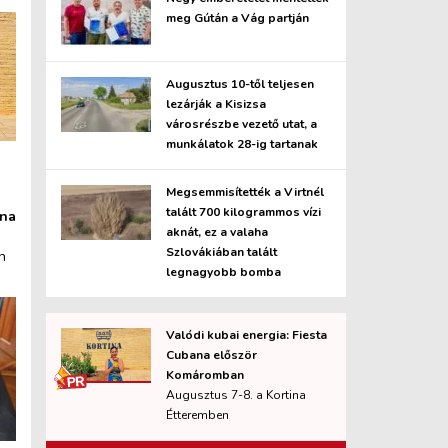
meg Gútán a Vág partján
Augusztus 10-től teljesen
lezárják a Kisizsa
városrészbe vezető utat, a
munkálatok 28-ig tartanak
Megsemmisítették a Virtnél
talált 700 kilogrammos vízi
ana
aknát, ez a valaha
Szlovákiában talált
n
legnagyobb bomba
Valódi kubai energia: Fiesta
Cubana először
Komáromban
Augusztus 7-8. a Kortina
Étteremben