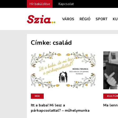
Hír beküldése
Kapcsolat
VÁROS
RÉGIÓ
SPORT
KU
Címke:
család
MIX
KULTÚ
Itt a baba! Mi lesz a
Ma lenne
párkapcsolattal? – műhelymunka