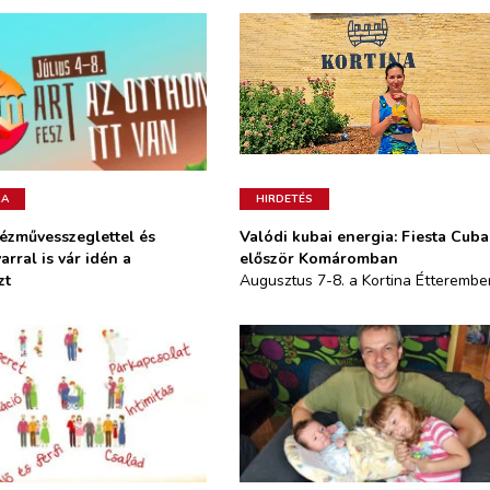
RA
kézművesszeglettel és
Valódi kubai energia: Fiesta Cub
arral is vár idén a
először Komáromban
zt
Augusztus 7-8. a Kortina Étterembe