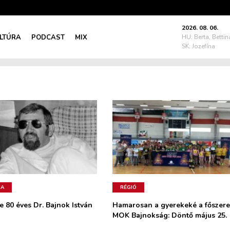
2026. 08. 06.
LTÚRA
PODCAST
MIX
HU: Berta, Bettin
SK: Jozefína
RA
RÉGIÓ
 80 éves Dr. Bajnok István
Hamarosan a gyerekeké a főszere
MOK Bajnokság: Döntő május 25.