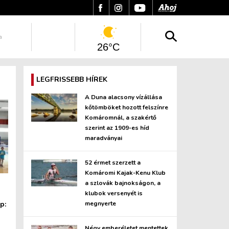
a
26°C
LEGFRISSEBB HÍREK
A Duna alacsony vízállása
kőtömböket hozott felszínre
Komáromnál, a szakértő
szerint az 1909-es híd
maradványai
52 érmet szerzett a
Komáromi Kajak-Kenu Klub
a szlovák bajnokságon, a
klubok versenyét is
p:
megnyerte
Négy emberéletet mentettek