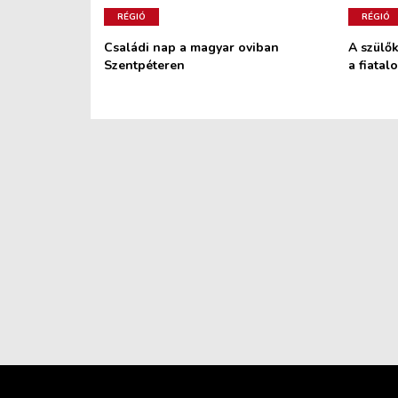
RÉGIÓ
RÉGIÓ
Családi nap a magyar oviban
A szülő
Szentpéteren
a fiatal