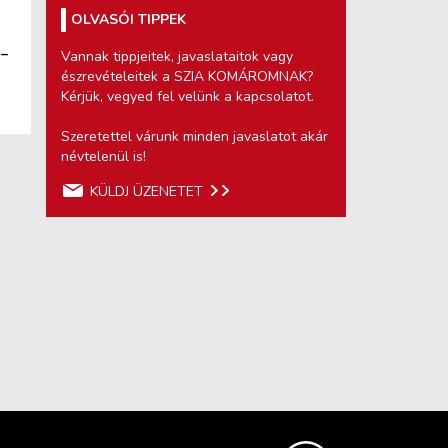
OLVASÓI TIPPEK
 –
Vannak tippjeitek, javaslataitok vagy
észrevételeitek a SZIA KOMÁROMNAK?
Kérjük, vegyed fel velünk a kapcsolatot.
Szeretettel várunk minden javaslatot akár
névtelenül is!
KÜLDJ ÜZENETET