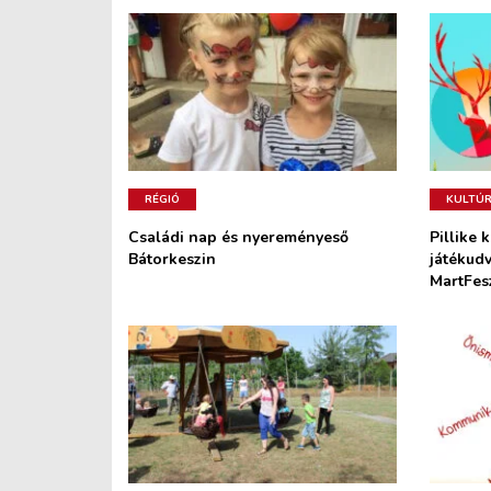
RÉGIÓ
KULTÚ
Családi nap és nyereményeső
Pillike 
Bátorkeszin
játékudv
MartFes