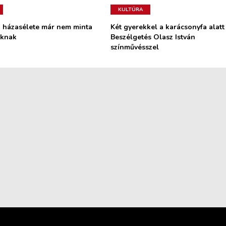
KULTÚRA
k házasélete már nem minta
Két gyerekkel a karácsonyfa alatt
oknak
Beszélgetés Olasz István
színművésszel