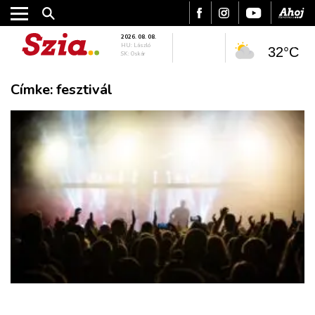
2026. 08. 08.
HU: László
32°C
SK: Oskár
Címke:
fesztivál