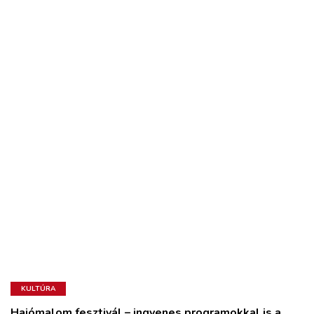
KULTÚRA
Hajómalom fesztivál – ingyenes programokkal is a