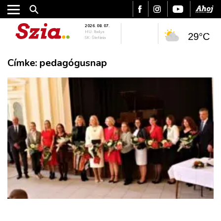
2026. 08. 07.
HU: Ibolya
29°C
SK: Štefánia
Címke:
pedagógusnap
VÁROS
RÉGIÓ
SPORT