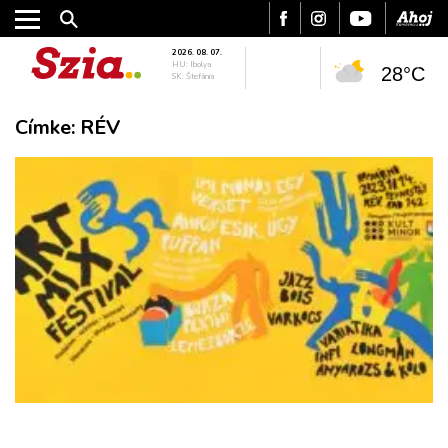
2026. 08. 07.
HU: Ibolya
28°C
SK: Štefánia
Címke:
RÉV