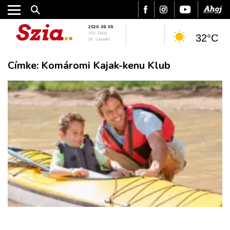
2026. 08. 09.
HU: Emőd
32°C
SK: Ľubomíra
Címke:
Komáromi Kajak-kenu Klub