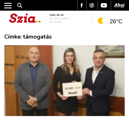
2026. 08. 06.
HU: Berta, Bettina
26°C
SK: Jozefína
Címke:
támogatás