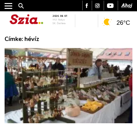
2026. 08. 07.
HU: Ibolya
26°C
SK: Štefánia
Címke:
hévíz