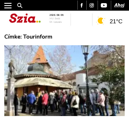
2026. 08. 09.
HU: Emőd
21°C
SK: Ľubomíra
Címke:
Tourinform